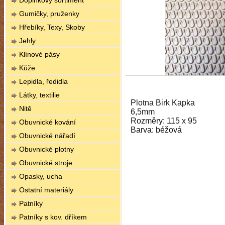
Doplňkový sortiment
Gumičky, pruženky
Hřebíky, Texy, Skoby
Jehly
Klínové pásy
Kůže
Lepidla, ředidla
Látky, textilie
Plotna Birk Kapka
Nitě
6,5mm
Rozměry: 115 x 95
Obuvnické kování
Barva: béžová
Obuvnické nářadí
Obuvnické plotny
Obuvnické stroje
Opasky, ucha
Ostatní materiály
Patníky
Patníky s kov. dříkem