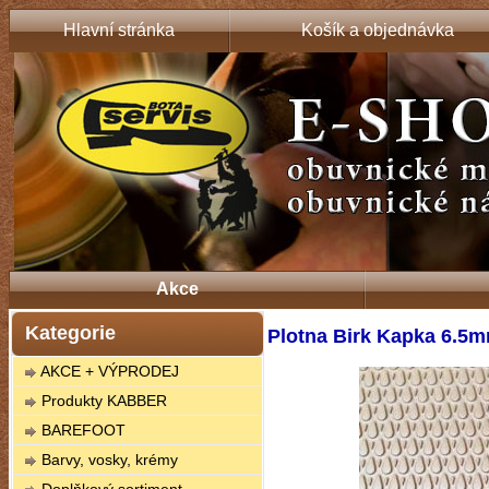
Hlavní stránka
Košík a objednávka
Akce
Kategorie
Plotna Birk Kapka 6.5m
AKCE + VÝPRODEJ
Produkty KABBER
BAREFOOT
Barvy, vosky, krémy