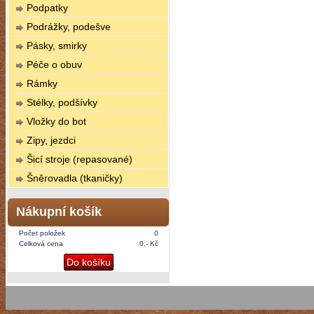
Podpatky
Podrážky, podešve
Pásky, smirky
Péče o obuv
Rámky
Stélky, podšívky
Vložky do bot
Zipy, jezdci
Šicí stroje (repasované)
Šněrovadla (tkaničky)
Nákupní košík
Počet položek
0
Celková cena
0,- Kč
Do košíku