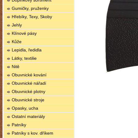
Doplňkový sortiment
Gumičky, pruženky
Hřebíky, Texy, Skoby
Jehly
Klínové pásy
Kůže
Lepidla, ředidla
Látky, textilie
Nitě
Obuvnické kování
Obuvnické nářadí
Obuvnické plotny
Obuvnické stroje
Opasky, ucha
Ostatní materiály
Patníky
Patníky s kov. dříkem