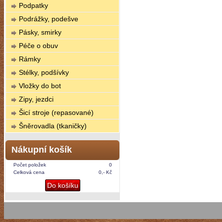
Podpatky
Podrážky, podešve
Pásky, smirky
Péče o obuv
Rámky
Stélky, podšívky
Vložky do bot
Zipy, jezdci
Šicí stroje (repasované)
Šněrovadla (tkaničky)
Nákupní košík
Počet položek
0
Celková cena
0,- Kč
Do košíku