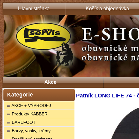
Hlavní stránka
Košík a objednávka
Akce
Kategorie
Patník LONG LIFE 74 - 
AKCE + VÝPRODEJ
Produkty KABBER
BAREFOOT
Barvy, vosky, krémy