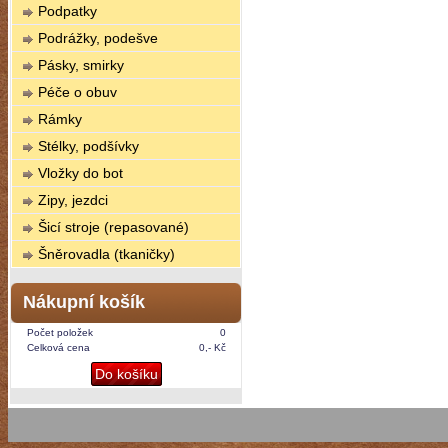
Podpatky
Podrážky, podešve
Pásky, smirky
Péče o obuv
Rámky
Stélky, podšívky
Vložky do bot
Zipy, jezdci
Šicí stroje (repasované)
Šněrovadla (tkaničky)
Nákupní košík
Počet položek
0
Celková cena
0,- Kč
Do košíku