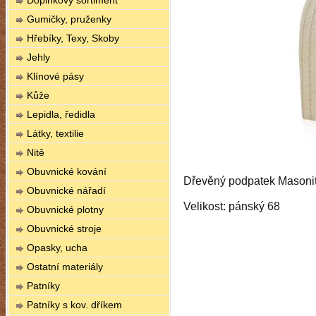
Doplňkový sortiment
Gumičky, pruženky
Hřebíky, Texy, Skoby
Jehly
Klínové pásy
Kůže
Lepidla, ředidla
Látky, textilie
Nitě
Obuvnické kování
Dřevěný podpatek Masonit
Obuvnické nářadí
Velikost: pánský 68
Obuvnické plotny
Obuvnické stroje
Opasky, ucha
Ostatní materiály
Patníky
Patníky s kov. dříkem