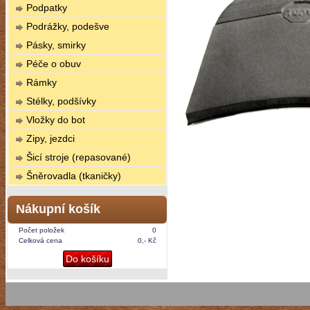
Podpatky
Podrážky, podešve
Pásky, smirky
Péče o obuv
Rámky
Stélky, podšívky
Vložky do bot
Zipy, jezdci
Šicí stroje (repasované)
Šněrovadla (tkaničky)
Nákupní košík
Počet položek
0
Celková cena
0,- Kč
Do košíku