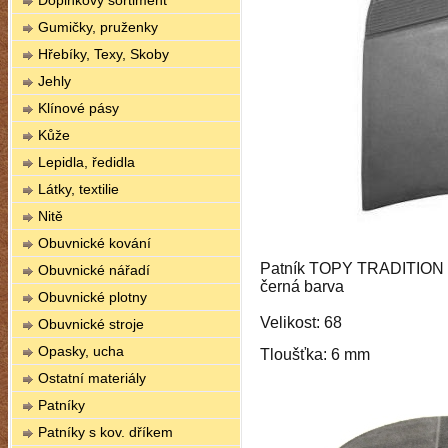
Doplňkový sortiment
Gumičky, pruženky
Hřebíky, Texy, Skoby
Jehly
Klínové pásy
Kůže
Lepidla, ředidla
Látky, textilie
Nitě
Obuvnické kování
Patník TOPY TRADITION
Obuvnické nářadí
černá barva
Obuvnické plotny
Velikost: 68
Obuvnické stroje
Opasky, ucha
Tloušťka: 6 mm
Ostatní materiály
Patníky
Patníky s kov. dříkem