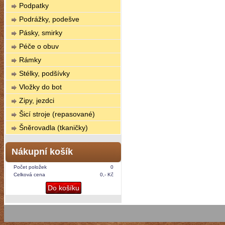
Podpatky
Podrážky, podešve
Pásky, smirky
Péče o obuv
Rámky
Stélky, podšívky
Vložky do bot
Zipy, jezdci
Šicí stroje (repasované)
Šněrovadla (tkaničky)
Nákupní košík
Počet položek
0
Celková cena
0,- Kč
Do košíku