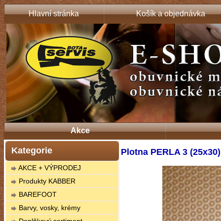
Hlavní stránka
Košík a objednávka
Akce
Kategorie
Plotna PERLA 3 (25x30
AKCE + VÝPRODEJ
Produkty KABBER
BAREFOOT
Barvy, vosky, krémy