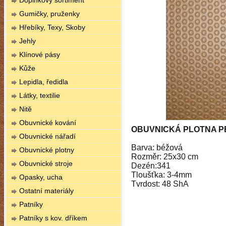
Doplňkový sortiment
Gumičky, pruženky
Hřebíky, Texy, Skoby
Jehly
Klínové pásy
Kůže
Lepidla, ředidla
Látky, textilie
Nitě
Obuvnické kování
OBUVNICKÁ PLOTNA P
Obuvnické nářadí
Barva: béžová
Obuvnické plotny
Rozměr: 25x30 cm
Obuvnické stroje
Dezén:341
Tloušťka: 3-4mm
Opasky, ucha
Tvrdost: 48 ShA
Ostatní materiály
Patníky
Patníky s kov. dříkem