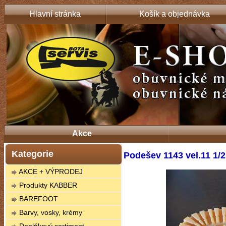
Hlavní stránka
Košík a objednávka
Akce
Kategorie
Podešev 1143 vel.11 1/2
AKCE + VÝPRODEJ
Produkty KABBER
BAREFOOT
Barvy, vosky, krémy