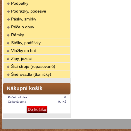
Podpatky
Podrážky, podešve
Pásky, smirky
Péče o obuv
Rámky
Stélky, podšívky
Vložky do bot
Zipy, jezdci
Šicí stroje (repasované)
Šněrovadla (tkaničky)
Nákupní košík
Počet položek
0
Celková cena
0,- Kč
Do košíku