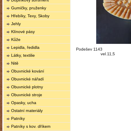
Doplňkový sortiment
Gumičky, pruženky
Hřebíky, Texy, Skoby
Jehly
Klínové pásy
Kůže
Lepidla, ředidla
Podešev 1143
vel.11,5
Látky, textilie
Nitě
Obuvnické kování
Obuvnické nářadí
Obuvnické plotny
Obuvnické stroje
Opasky, ucha
Ostatní materiály
Patníky
Patníky s kov. dříkem