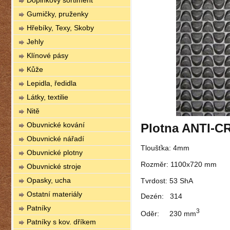
Doplňkový sortiment
Gumičky, pruženky
Hřebíky, Texy, Skoby
Jehly
Klínové pásy
Kůže
Lepidla, ředidla
Látky, textilie
Nitě
Obuvnické kování
Plotna ANTI-C
Obuvnické nářadí
Tloušťka: 4mm
Obuvnické plotny
Rozměr: 1100x720 mm
Obuvnické stroje
Opasky, ucha
Tvrdost: 53 ShA
Ostatní materiály
Dezén: 314
Patníky
3
Oděr: 230
mm
Patníky s kov. dříkem