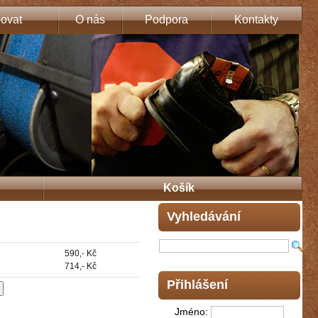
ovat
O nás
Podpora
Kontakty
Košík
Vyhledávání
590,- Kč
714,- Kč
Přihlášení
Jméno: