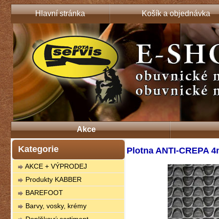
Hlavní stránka
Košík a objednávka
Akce
Kategorie
Plotna ANTI-CREPA 4
AKCE + VÝPRODEJ
Produkty KABBER
BAREFOOT
Barvy, vosky, krémy