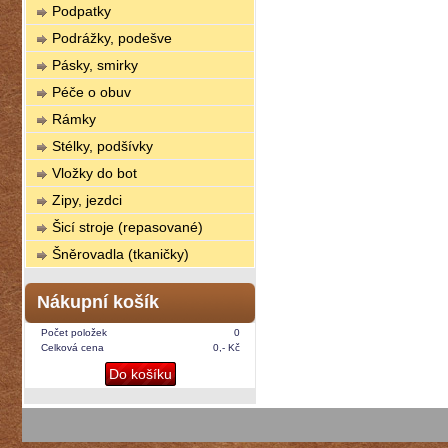
Podpatky
Podrážky, podešve
Pásky, smirky
Péče o obuv
Rámky
Stélky, podšívky
Vložky do bot
Zipy, jezdci
Šicí stroje (repasované)
Šněrovadla (tkaničky)
Nákupní košík
Počet položek
0
Celková cena
0,- Kč
Do košíku