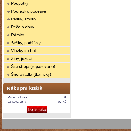
Podpatky
Podrážky, podešve
Pásky, smirky
Péče o obuv
Rámky
Stélky, podšívky
Vložky do bot
Zipy, jezdci
Šicí stroje (repasované)
Šněrovadla (tkaničky)
Nákupní košík
Počet položek
0
Celková cena
0,- Kč
Do košíku