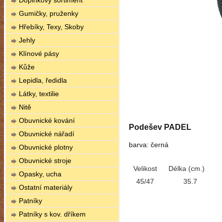
Doplňkový sortiment
Gumičky, pruženky
Hřebíky, Texy, Skoby
Jehly
Klínové pásy
Kůže
Lepidla, ředidla
Látky, textilie
Nitě
Obuvnické kování
Podešev PADEL
Obuvnické nářadí
barva: černá
Obuvnické plotny
Obuvnické stroje
Velikost
Délka (cm.)
Opasky, ucha
45/47
35.7
Ostatní materiály
Patníky
Patníky s kov. dříkem