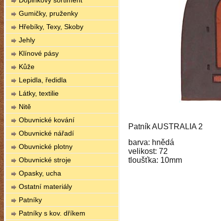
Doplňkový sortiment
Gumičky, pruženky
Hřebíky, Texy, Skoby
Jehly
Klínové pásy
Kůže
Lepidla, ředidla
Látky, textilie
Nitě
Obuvnické kování
Patník AUSTRALIA 2
Obuvnické nářadí
barva: hnědá
Obuvnické plotny
velikost: 72
Obuvnické stroje
tloušťka: 10mm
Opasky, ucha
Ostatní materiály
Patníky
Patníky s kov. dříkem