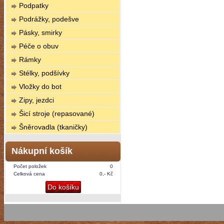
Podpatky
Podrážky, podešve
Pásky, smirky
Péče o obuv
Rámky
Stélky, podšívky
Vložky do bot
Zipy, jezdci
Šicí stroje (repasované)
Šněrovadla (tkaničky)
Nákupní košík
Počet položek
0
Celková cena
0,- Kč
Do košíku