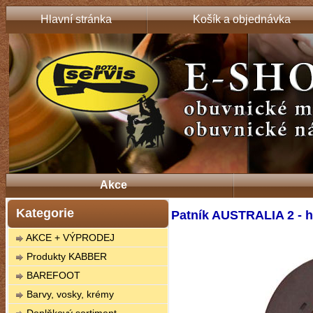
Hlavní stránka
Košík a objednávka
Akce
Kategorie
Patník AUSTRALIA 2 - 
AKCE + VÝPRODEJ
Produkty KABBER
BAREFOOT
Barvy, vosky, krémy