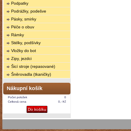
Podpatky
Podrážky, podešve
Pásky, smirky
Péče o obuv
Rámky
Stélky, podšívky
Vložky do bot
Zipy, jezdci
Šicí stroje (repasované)
Šněrovadla (tkaničky)
Nákupní košík
Počet položek
0
Celková cena
0,- Kč
Do košíku