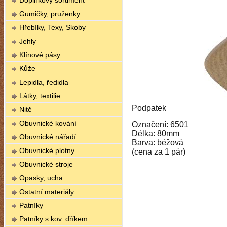
Doplňkový sortiment
Gumičky, pruženky
Hřebíky, Texy, Skoby
Jehly
Klínové pásy
Kůže
Lepidla, ředidla
Látky, textilie
Podpatek
Nitě
Obuvnické kování
Označení: 6501
Délka: 80mm
Obuvnické nářadí
Barva: béžová
Obuvnické plotny
(cena za 1 pár)
Obuvnické stroje
Opasky, ucha
Ostatní materiály
Patníky
Patníky s kov. dříkem