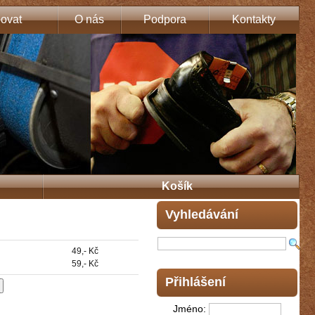
ovat
O nás
Podpora
Kontakty
Košík
Vyhledávání
49,- Kč
59,- Kč
Přihlášení
Jméno: