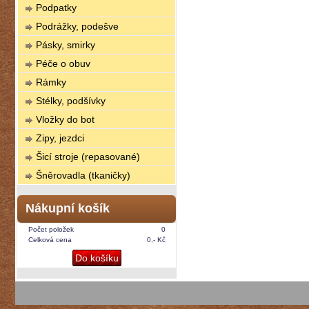
Podpatky
Podrážky, podešve
Pásky, smirky
Péče o obuv
Rámky
Stélky, podšívky
Vložky do bot
Zipy, jezdci
Šicí stroje (repasované)
Šněrovadla (tkaničky)
Nákupní košík
Počet položek
0
Celková cena
0,- Kč
Do košíku