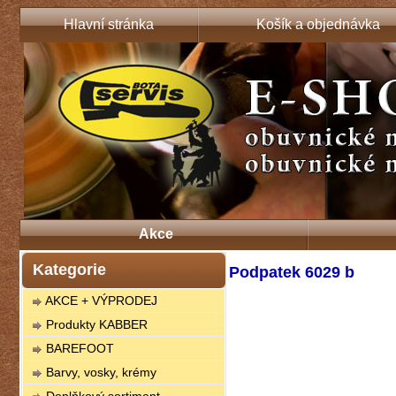
Hlavní stránka
Košík a objednávka
Akce
Kategorie
Podpatek 6029 b
AKCE + VÝPRODEJ
Produkty KABBER
BAREFOOT
Barvy, vosky, krémy