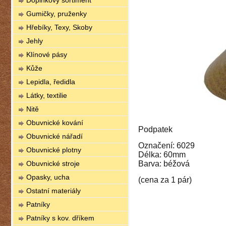
Doplňkový sortiment
Gumičky, pruženky
Hřebíky, Texy, Skoby
Jehly
Klínové pásy
Kůže
Lepidla, ředidla
Látky, textilie
Nitě
Obuvnické kování
Podpatek
Obuvnické nářadí
Označení: 6029
Obuvnické plotny
Délka: 60mm
Obuvnické stroje
Barva: béžová
Opasky, ucha
(cena za 1 pár)
Ostatní materiály
Patníky
Patníky s kov. dříkem