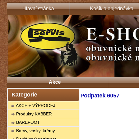
Hlavní stránka
Košík a objednávka
Akce
Kategorie
Podpatek 6057
AKCE + VÝPRODEJ
Produkty KABBER
BAREFOOT
Barvy, vosky, krémy