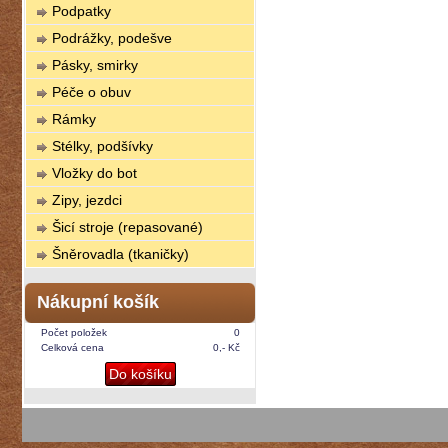
Podpatky
Podrážky, podešve
Pásky, smirky
Péče o obuv
Rámky
Stélky, podšívky
Vložky do bot
Zipy, jezdci
Šicí stroje (repasované)
Šněrovadla (tkaničky)
Nákupní košík
Počet položek
0
Celková cena
0,- Kč
Do košíku