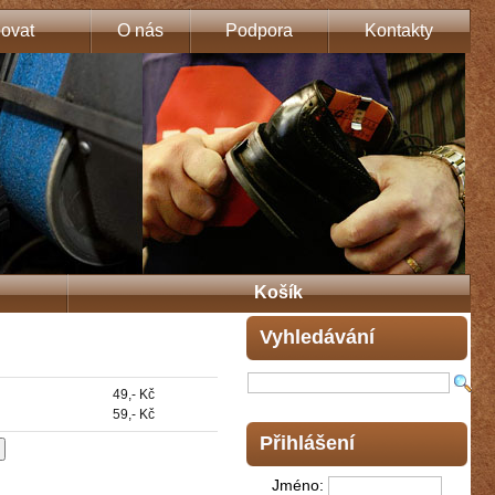
ovat
O nás
Podpora
Kontakty
Košík
Vyhledávání
49,- Kč
59,- Kč
Přihlášení
Jméno: