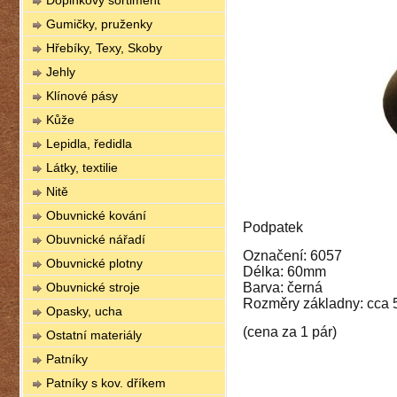
Doplňkový sortiment
Gumičky, pruženky
Hřebíky, Texy, Skoby
Jehly
Klínové pásy
Kůže
Lepidla, ředidla
Látky, textilie
Nitě
Obuvnické kování
Podpatek
Obuvnické nářadí
Označení: 6057
Obuvnické plotny
Délka: 60mm
Obuvnické stroje
Barva: černá
Rozměry základny: cca
Opasky, ucha
(cena za 1 pár)
Ostatní materiály
Patníky
Patníky s kov. dříkem