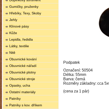
Doplňkový sortiment
Gumičky, pruženky
Hřebíky, Texy, Skoby
Jehly
Klínové pásy
Kůže
Lepidla, ředidla
Látky, textilie
Nitě
Obuvnické kování
Podpatek
Obuvnické nářadí
Označení: 50504
Obuvnické plotny
Délka: 55mm
Obuvnické stroje
Barva: černá
Rozměry základny: cca 5
Opasky, ucha
(cena za 1 pár)
Ostatní materiály
Patníky
Patníky s kov. dříkem