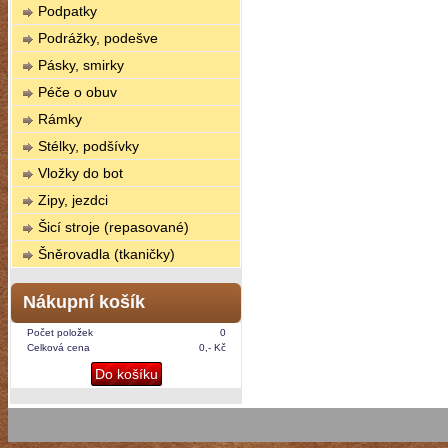
Podpatky
Podrážky, podešve
Pásky, smirky
Péče o obuv
Rámky
Stélky, podšívky
Vložky do bot
Zipy, jezdci
Šicí stroje (repasované)
Šněrovadla (tkaničky)
Nákupní košík
Počet položek
0
Celková cena
0,- Kč
Do košíku