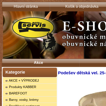
Hlavní stránka
Košík a objednávka
Akce
Kategorie
Podešev dětská vel. 25
AKCE + VÝPRODEJ
Produkty KABBER
BAREFOOT
Barvy, vosky, krémy