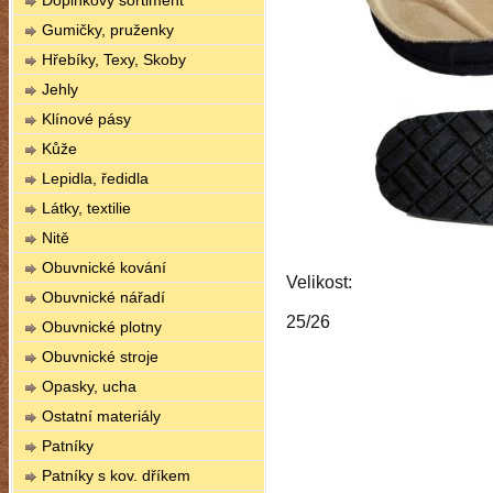
Doplňkový sortiment
Gumičky, pruženky
Hřebíky, Texy, Skoby
Jehly
Klínové pásy
Kůže
Lepidla, ředidla
Látky, textilie
Nitě
Obuvnické kování
Velikost:
Obuvnické nářadí
25/26
Obuvnické plotny
Obuvnické stroje
Opasky, ucha
Ostatní materiály
Patníky
Patníky s kov. dříkem