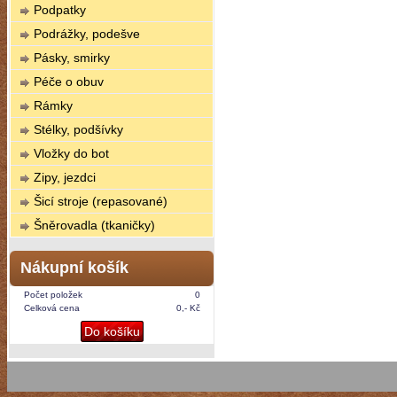
Podpatky
Podrážky, podešve
Pásky, smirky
Péče o obuv
Rámky
Stélky, podšívky
Vložky do bot
Zipy, jezdci
Šicí stroje (repasované)
Šněrovadla (tkaničky)
Nákupní košík
Počet položek
0
Celková cena
0,- Kč
Do košíku