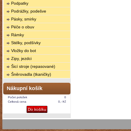
Podpatky
Podrážky, podešve
Pásky, smirky
Péče o obuv
Rámky
Stélky, podšívky
Vložky do bot
Zipy, jezdci
Šicí stroje (repasované)
Šněrovadla (tkaničky)
Nákupní košík
Počet položek
0
Celková cena
0,- Kč
Do košíku