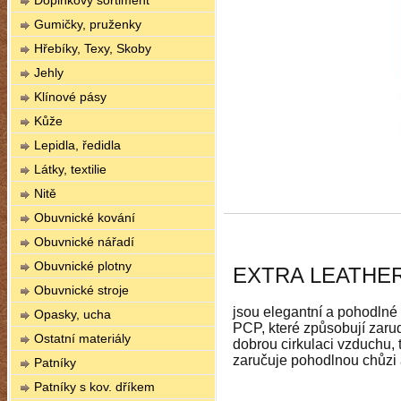
Doplňkový sortiment
Gumičky, pruženky
Hřebíky, Texy, Skoby
Jehly
Klínové pásy
Kůže
Lepidla, ředidla
Látky, textilie
Nitě
Obuvnické kování
Obuvnické nářadí
Obuvnické plotny
EXTRA LEATHE
Obuvnické stroje
jsou elegantní a pohodlné
Opasky, ucha
PCP, které způsobují zarud
Ostatní materiály
dobrou cirkulaci vzduchu,
zaručuje pohodlnou chůzi 
Patníky
Patníky s kov. dříkem