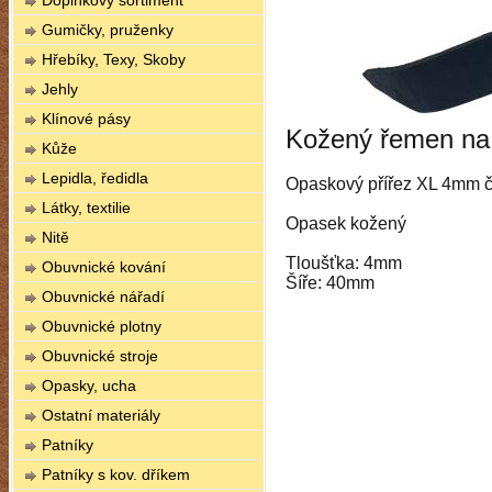
Doplňkový sortiment
Gumičky, pruženky
Hřebíky, Texy, Skoby
Jehly
Klínové pásy
Kožený řemen na
Kůže
Lepidla, ředidla
Opaskový přířez XL 4mm 
Látky, textilie
Opasek kožený
Nitě
Tloušťka: 4mm
Obuvnické kování
Šíře: 40mm
Obuvnické nářadí
Obuvnické plotny
Obuvnické stroje
Opasky, ucha
Ostatní materiály
Patníky
Patníky s kov. dříkem