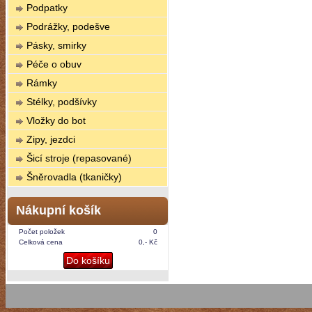
Podpatky
Podrážky, podešve
Pásky, smirky
Péče o obuv
Rámky
Stélky, podšívky
Vložky do bot
Zipy, jezdci
Šicí stroje (repasované)
Šněrovadla (tkaničky)
Nákupní košík
Počet položek
0
Celková cena
0,- Kč
Do košíku