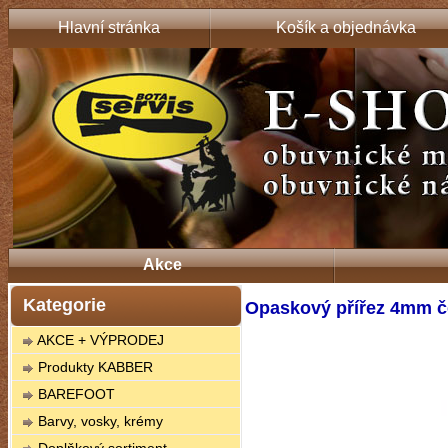
Hlavní stránka
Košík a objednávka
Akce
Kategorie
Opaskový přířez 4mm č
AKCE + VÝPRODEJ
Produkty KABBER
BAREFOOT
Barvy, vosky, krémy