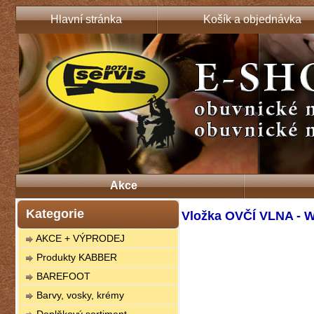
Hlavní stránka
Košík a objednávka
Akce
Kategorie
Vložka OVČÍ VLNA - 
AKCE + VÝPRODEJ
Produkty KABBER
BAREFOOT
Barvy, vosky, krémy