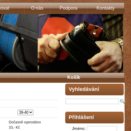
ovat
O nás
Podpora
Kontakty
Košík
Vyhledávání
Přihlášení
Dočasně vyprodáno
33,- Kč
Jméno: