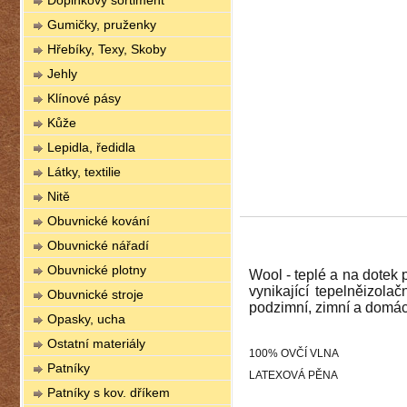
Doplňkový sortiment
Gumičky, pruženky
Hřebíky, Texy, Skoby
Jehly
Klínové pásy
Kůže
Lepidla, ředidla
Látky, textilie
Nitě
Obuvnické kování
Obuvnické nářadí
Obuvnické plotny
Wool - teplé a na dotek 
vynikající tepelněizola
Obuvnické stroje
podzimní, zimní a domác
Opasky, ucha
Ostatní materiály
100% OVČÍ VLNA
Patníky
LATEXOVÁ PĚNA
Patníky s kov. dříkem