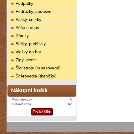
Podpatky
Podrážky, podešve
Pásky, smirky
Péče o obuv
Rámky
Stélky, podšívky
Vložky do bot
Zipy, jezdci
Šicí stroje (repasované)
Šněrovadla (tkaničky)
Nákupní košík
Počet položek
0
Celková cena
0,- Kč
Do košíku