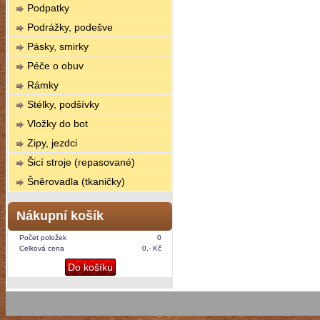
Podpatky
Podrážky, podešve
Pásky, smirky
Péče o obuv
Rámky
Stélky, podšívky
Vložky do bot
Zipy, jezdci
Šicí stroje (repasované)
Šněrovadla (tkaničky)
Nákupní košík
Počet položek
0
Celková cena
0,- Kč
Do košíku