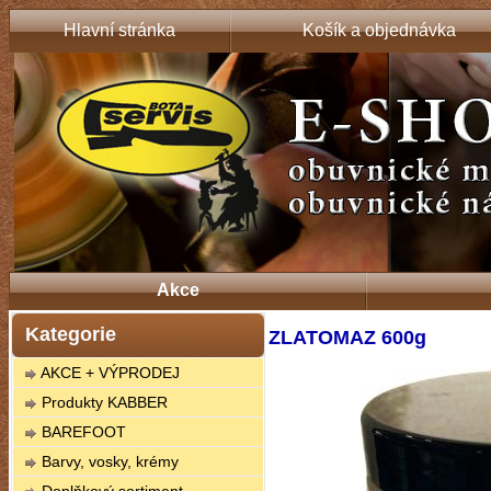
Hlavní stránka
Košík a objednávka
Akce
Kategorie
ZLATOMAZ 600g
AKCE + VÝPRODEJ
Produkty KABBER
BAREFOOT
Barvy, vosky, krémy