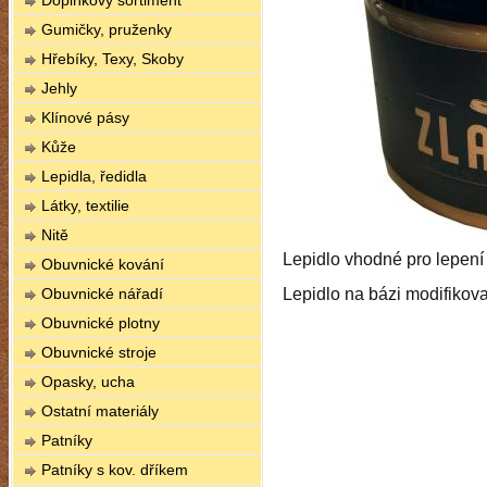
Doplňkový sortiment
Gumičky, pruženky
Hřebíky, Texy, Skoby
Jehly
Klínové pásy
Kůže
Lepidla, ředidla
Látky, textilie
Nitě
Lepidlo vhodné pro lepení k
Obuvnické kování
Obuvnické nářadí
Lepidlo na bázi modifikov
Obuvnické plotny
Obuvnické stroje
Opasky, ucha
Ostatní materiály
Patníky
Patníky s kov. dříkem