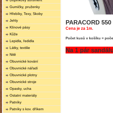
Doplňkový sortiment
Gumičky, pruženky
Hřebíky, Texy, Skoby
Jehly
PARACORD 550 (
Klínové pásy
Cena je za 1m
.
Kůže
Počet kusů v košíku = poče
Lepidla, ředidla
Látky, textilie
Na 1 pár sandálu
Nitě
Obuvnické kování
Obuvnické nářadí
Obuvnické plotny
Obuvnické stroje
Opasky, ucha
Ostatní materiály
Patníky
Patníky s kov. dříkem