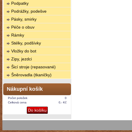
Podpatky
Podrážky, podešve
Pásky, smirky
Péče o obuv
Rámky
Stélky, podšívky
Vložky do bot
Zipy, jezdci
Šicí stroje (repasované)
Šněrovadla (tkaničky)
Nákupní košík
Počet položek
0
Celková cena
0,- Kč
Do košíku