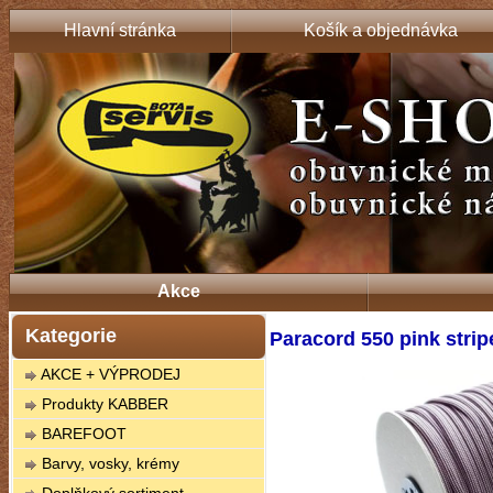
Hlavní stránka
Košík a objednávka
Akce
Kategorie
Paracord 550 pink strip
AKCE + VÝPRODEJ
Produkty KABBER
BAREFOOT
Barvy, vosky, krémy