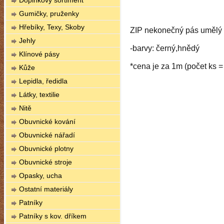
Doplňkový sortiment
Gumičky, pruženky
Hřebíky, Texy, Skoby
ZIP nekonečný pás umělý 
Jehly
-barvy: černý,hnědý
Klínové pásy
*cena je za 1m (počet ks =
Kůže
Lepidla, ředidla
Látky, textilie
Nitě
Obuvnické kování
Obuvnické nářadí
Obuvnické plotny
Obuvnické stroje
Opasky, ucha
Ostatní materiály
Patníky
Patníky s kov. dříkem