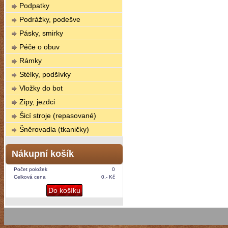
Podpatky
Podrážky, podešve
Pásky, smirky
Péče o obuv
Rámky
Stélky, podšívky
Vložky do bot
Zipy, jezdci
Šicí stroje (repasované)
Šněrovadla (tkaničky)
Nákupní košík
Počet položek
0
Celková cena
0,- Kč
Do košíku