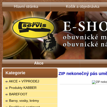
Hlavní stránka
Košík a objednávka
Akce
Kategorie
ZIP nekonečný pás umě
AKCE + VÝPRODEJ
Produkty KABBER
BAREFOOT
Barvy, vosky, krémy