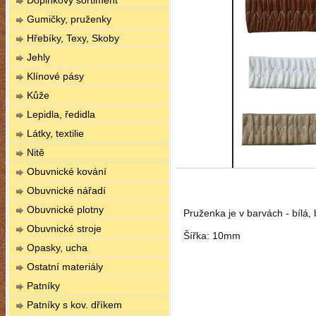
Doplňkový sortiment
Gumičky, pruženky
Hřebíky, Texy, Skoby
Jehly
Klínové pásy
Kůže
Lepidla, ředidla
Látky, textilie
Nitě
Obuvnické kování
Obuvnické nářadí
Obuvnické plotny
Pruženka je v barvách - bílá,
Obuvnické stroje
Šířka: 10mm
Opasky, ucha
Ostatní materiály
Patníky
Patníky s kov. dříkem