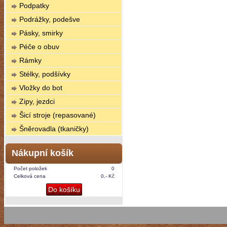
Podpatky
Podrážky, podešve
Pásky, smirky
Péče o obuv
Rámky
Stélky, podšívky
Vložky do bot
Zipy, jezdci
Šicí stroje (repasované)
Šněrovadla (tkaničky)
Nákupní košík
Počet položek
0
Celková cena
0,- Kč
Do košíku