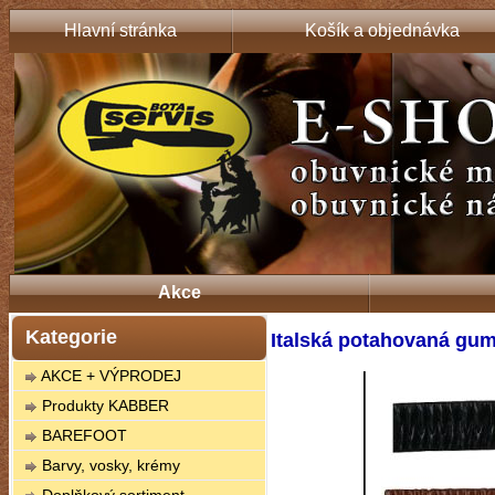
Hlavní stránka
Košík a objednávka
Akce
Kategorie
Italská potahovaná gum
AKCE + VÝPRODEJ
Produkty KABBER
BAREFOOT
Barvy, vosky, krémy