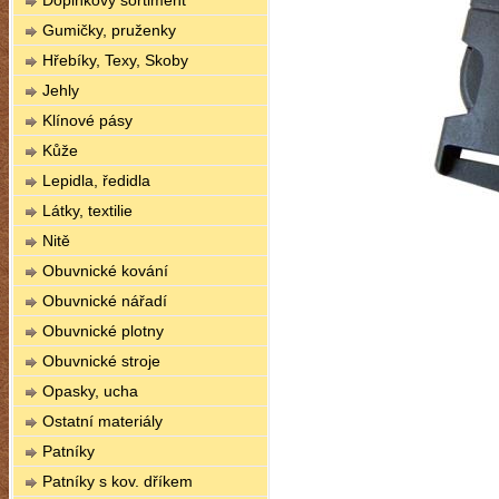
Doplňkový sortiment
Gumičky, pruženky
Hřebíky, Texy, Skoby
Jehly
Klínové pásy
Kůže
Lepidla, ředidla
Látky, textilie
Nitě
Obuvnické kování
Obuvnické nářadí
Obuvnické plotny
Obuvnické stroje
Opasky, ucha
Ostatní materiály
Patníky
Patníky s kov. dříkem