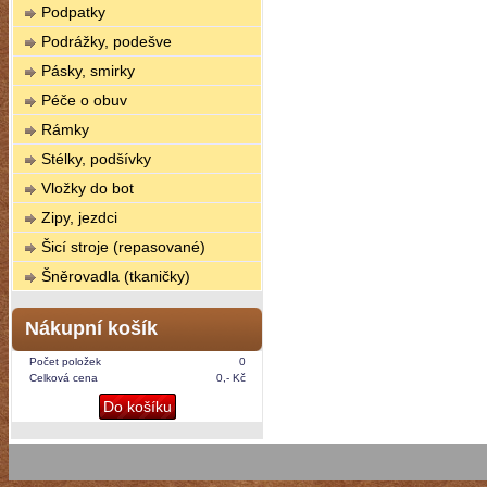
Podpatky
Podrážky, podešve
Pásky, smirky
Péče o obuv
Rámky
Stélky, podšívky
Vložky do bot
Zipy, jezdci
Šicí stroje (repasované)
Šněrovadla (tkaničky)
Nákupní košík
Počet položek
0
Celková cena
0,- Kč
Do košíku