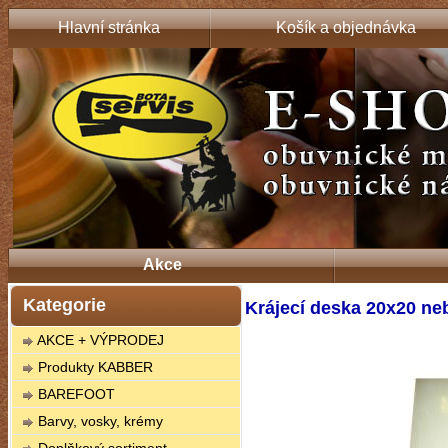
Hlavní stránka
Košík a objednávka
Akce
Kategorie
Krájecí deska 20x20 ne
AKCE + VÝPRODEJ
Produkty KABBER
BAREFOOT
Barvy, vosky, krémy