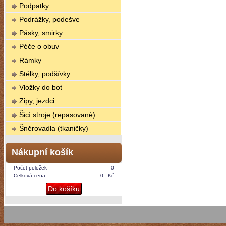
Podpatky
Podrážky, podešve
Pásky, smirky
Péče o obuv
Rámky
Stélky, podšívky
Vložky do bot
Zipy, jezdci
Šicí stroje (repasované)
Šněrovadla (tkaničky)
Nákupní košík
Počet položek
0
Celková cena
0,- Kč
Do košíku