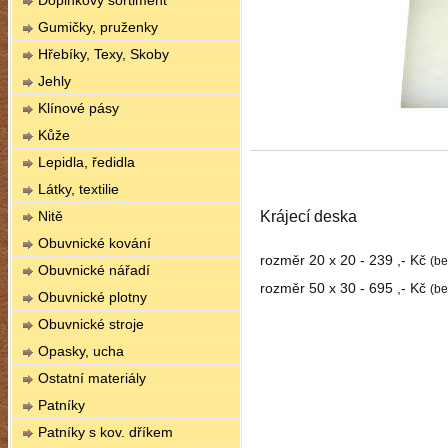
Doplňkový sortiment
Gumičky, pruženky
Hřebíky, Texy, Skoby
Jehly
Klínové pásy
Kůže
Lepidla, ředidla
Látky, textilie
Nitě
Krájecí deska
Obuvnické kování
rozměr 20 x 20 - 239 ,- Kč
(b
Obuvnické nářadí
rozměr 50 x 30 - 695 ,- Kč
(b
Obuvnické plotny
Obuvnické stroje
Opasky, ucha
Ostatní materiály
Patníky
Patníky s kov. dříkem