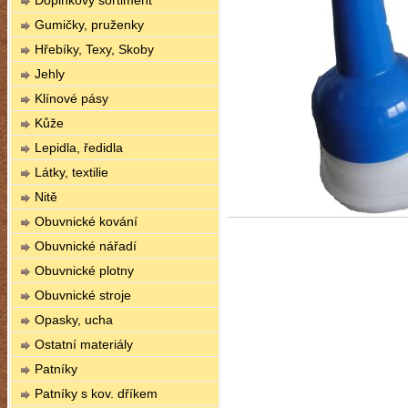
Doplňkový sortiment
Gumičky, pruženky
Hřebíky, Texy, Skoby
Jehly
Klínové pásy
Kůže
Lepidla, ředidla
Látky, textilie
Nitě
Obuvnické kování
Obuvnické nářadí
Obuvnické plotny
Obuvnické stroje
Opasky, ucha
Ostatní materiály
Patníky
Patníky s kov. dříkem