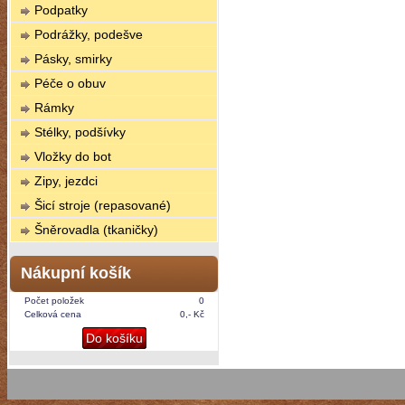
Podpatky
Podrážky, podešve
Pásky, smirky
Péče o obuv
Rámky
Stélky, podšívky
Vložky do bot
Zipy, jezdci
Šicí stroje (repasované)
Šněrovadla (tkaničky)
Nákupní košík
Počet položek
0
Celková cena
0,- Kč
Do košíku