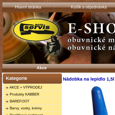
Hlavní stránka
Košík a objednávka
Akce
Kategorie
Nádobka na lepidlo 1,5l
AKCE + VÝPRODEJ
Produkty KABBER
BAREFOOT
Barvy, vosky, krémy