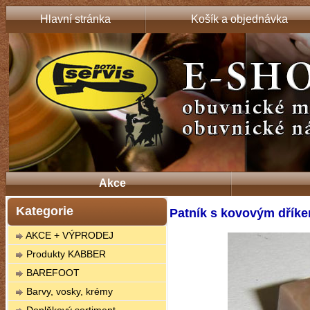
Hlavní stránka
Košík a objednávka
Akce
Kategorie
Patník s kovovým dřík
AKCE + VÝPRODEJ
Produkty KABBER
BAREFOOT
Barvy, vosky, krémy