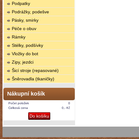
Podpatky
Podrážky, podešve
Pásky, smirky
Péče o obuv
Rámky
Stélky, podšívky
Vložky do bot
Zipy, jezdci
Šicí stroje (repasované)
Šněrovadla (tkaničky)
Nákupní košík
Počet položek
0
Celková cena
0,- Kč
Do košíku