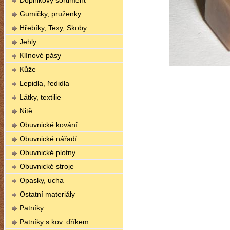
Doplňkový sortiment
Gumičky, pruženky
Hřebíky, Texy, Skoby
Jehly
Klínové pásy
Kůže
Lepidla, ředidla
Látky, textilie
Nitě
Obuvnické kování
Obuvnické nářadí
Obuvnické plotny
Obuvnické stroje
Opasky, ucha
Ostatní materiály
Patníky
Patníky s kov. dříkem