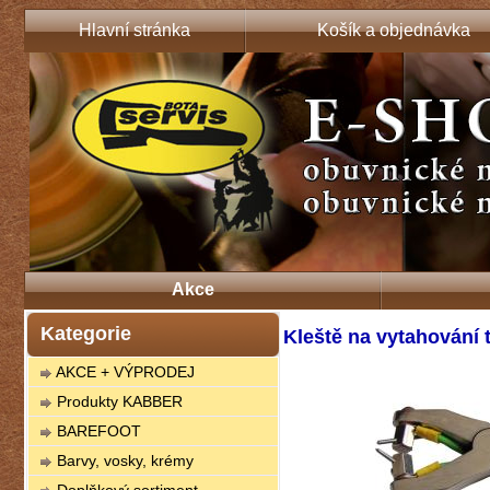
Hlavní stránka
Košík a objednávka
Akce
Kategorie
Kleště na vytahování
AKCE + VÝPRODEJ
Produkty KABBER
BAREFOOT
Barvy, vosky, krémy