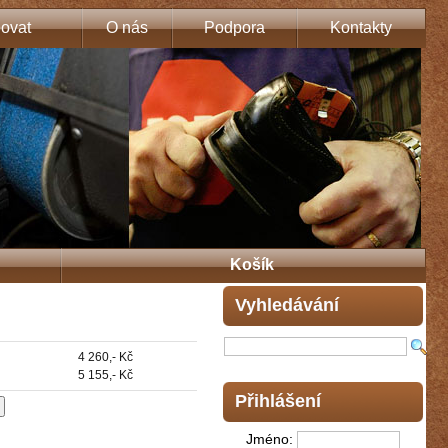
ovat
O nás
Podpora
Kontakty
Košík
Vyhledávání
4 260,- Kč
5 155,- Kč
Přihlášení
Jméno: