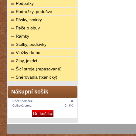
Podpatky
Podrážky, podešve
Pásky, smirky
Péče o obuv
Rámky
Stélky, podšívky
Vložky do bot
Zipy, jezdci
Šicí stroje (repasované)
Šněrovadla (tkaničky)
Nákupní košík
Počet položek
0
Celková cena
0,- Kč
Do košíku