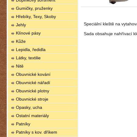
Doplňkový sortiment
Gumičky, pruženky
Hřebíky, Texy, Skoby
Speciální kleště na vytahov
Jehly
Klínové pásy
Sada obsahuje nahřívací kle
Kůže
Lepidla, ředidla
Látky, textilie
Nitě
Obuvnické kování
Obuvnické nářadí
Obuvnické plotny
Obuvnické stroje
Opasky, ucha
Ostatní materiály
Patníky
Patníky s kov. dříkem